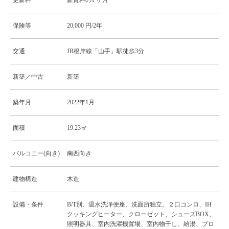
更新料
新賃料の1 ヶ月
保険等
20,000 円/2年
交通
JR根岸線「山手」駅徒歩3分
新築／中古
新築
築年月
2022年1月
面積
19.23㎡
バルコニー(向き)
南西向き
建物構造
木造
設備・条件
B/T別、温水洗浄便座、洗面所独立、２口コンロ、IH
クッキングヒーター、クローゼット、シューズBOX、
照明器具、室内洗濯機置場、室内物干し、給湯、プロ