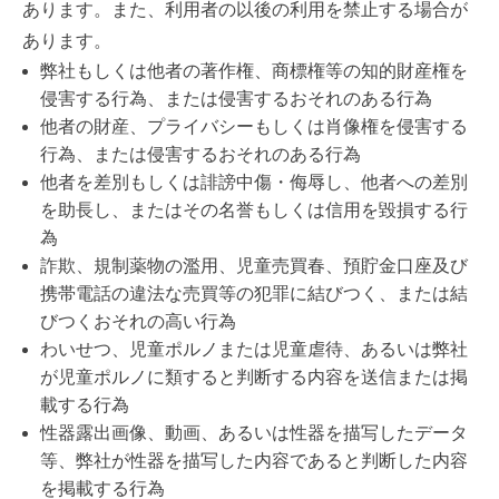
あります。また、利用者の以後の利用を禁止する場合が
あります。
弊社もしくは他者の著作権、商標権等の知的財産権を
侵害する行為、または侵害するおそれのある行為
他者の財産、プライバシーもしくは肖像権を侵害する
行為、または侵害するおそれのある行為
他者を差別もしくは誹謗中傷・侮辱し、他者への差別
を助長し、またはその名誉もしくは信用を毀損する行
為
詐欺、規制薬物の濫用、児童売買春、預貯金口座及び
携帯電話の違法な売買等の犯罪に結びつく、または結
びつくおそれの高い行為
わいせつ、児童ポルノまたは児童虐待、あるいは弊社
が児童ポルノに類すると判断する内容を送信または掲
載する行為
性器露出画像、動画、あるいは性器を描写したデータ
等、弊社が性器を描写した内容であると判断した内容
を掲載する行為