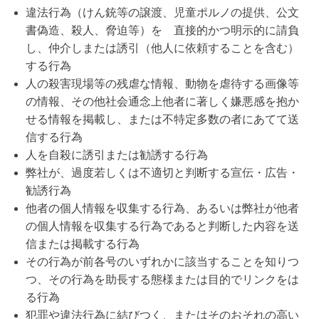
違法行為（けん銃等の譲渡、児童ポルノの提供、公文
書偽造、殺人、脅迫等）を 直接的かつ明示的に請負
し、仲介しまたは誘引（他人に依頼することを含む）
する行為
人の殺害現場等の残虐な情報、動物を虐待する画像等
の情報、その他社会通念上他者に著しく嫌悪感を抱か
せる情報を掲載し、または不特定多数の者にあてて送
信する行為
人を自殺に誘引または勧誘する行為
弊社が、過度若しくは不適切と判断する宣伝・広告・
勧誘行為
他者の個人情報を収集する行為、あるいは弊社が他者
の個人情報を収集する行為であると判断した内容を送
信または掲載する行為
その行為が前各号のいずれかに該当することを知りつ
つ、その行為を助長する態様または目的でリンクをは
る行為
犯罪や違法行為に結びつく、またはそのおそれの高い