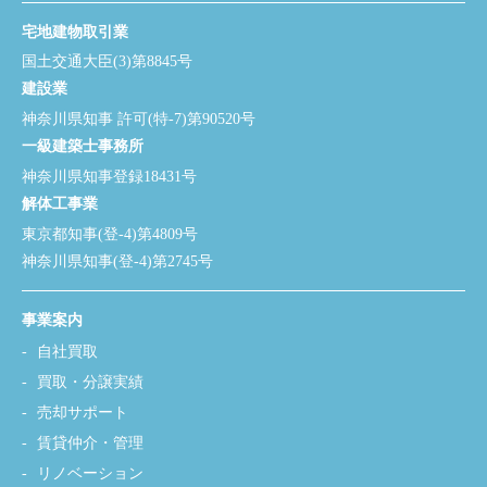
宅地建物取引業
国土交通大臣(3)第8845号
建設業
神奈川県知事 許可(特-7)第90520号
一級建築士事務所
神奈川県知事登録18431号
解体工事業
東京都知事(登-4)第4809号
神奈川県知事(登-4)第2745号
事業案内
自社買取
買取・分譲実績
売却サポート
賃貸仲介・管理
リノベーション