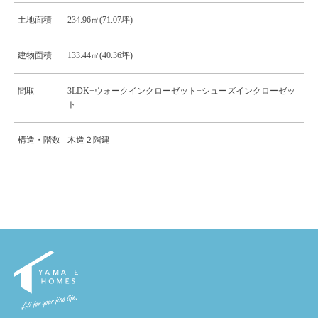
土地面積
234.96㎡(71.07坪)
建物面積
133.44㎡(40.36坪)
間取
3LDK+ウォークインクローゼット+シューズインクローゼッ
ト
構造・階数
木造２階建